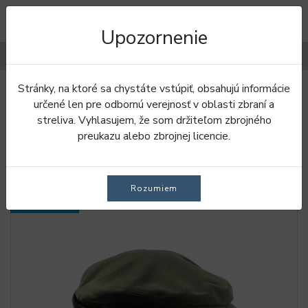
Upozornenie
Filtre
Stránky, na ktoré sa chystáte vstúpiť, obsahujú informácie
Úvod
Pokrývky hlavy
Baretky
určené len pre odbornú verejnosť v oblasti zbraní a
streliva. Vyhlasujem, že som držiteľom zbrojného
BARETKY
preukazu alebo zbrojnej licencie.
Rozumiem
SKLADOM