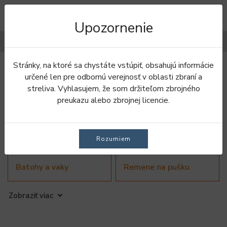
Upozornenie
Filtre
Stránky, na ktoré sa chystáte vstúpiť, obsahujú informácie
Úvod
Doplnky
určené len pre odbornú verejnosť v oblasti zbraní a
streliva. Vyhlasujem, že som držiteľom zbrojného
DOPLNKY
preukazu alebo zbrojnej licencie.
Puzdrá na zbrane
Nosiče nábojov
Rozumiem
Batohy a vaky
Remene na pušku
Ochranné okuliare a
Zobraziť viac
Doplnky pre vašu zbraň
slúchadlá
Peňaženky a