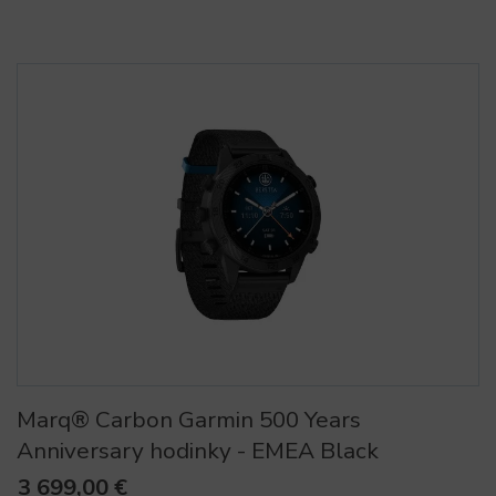
Darčekové predmety
dokladovky
Starostlivosť o zbraň
Hodinky
Doplnky na poľovačku
Marq® Carbon Garmin 500 Years
Anniversary hodinky - EMEA Black
3 699,00 €