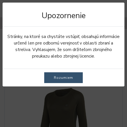
Upozornenie
Filtre
Stránky, na ktoré sa chystáte vstúpiť, obsahujú informácie
Úvod
Tričká
Dámske tričká
určené len pre odbornú verejnosť v oblasti zbraní a
streliva. Vyhlasujem, že som držiteľom zbrojného
DÁMSKE TRIČKÁ
preukazu alebo zbrojnej licencie.
Rozumiem