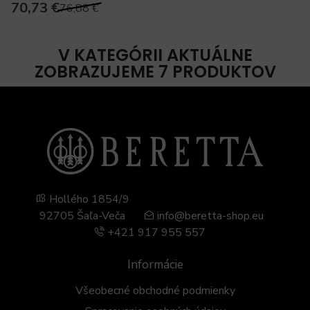
70,73 €
76,88 €
V KATEGÓRII AKTUÁLNE
ZOBRAZUJEME 7 PRODUKTOV
Hollého 1854/9
92705 Šaľa-Veča
info@beretta-shop.eu
+421 917 955 557
Informácie
Všeobecné obchodné podmienky