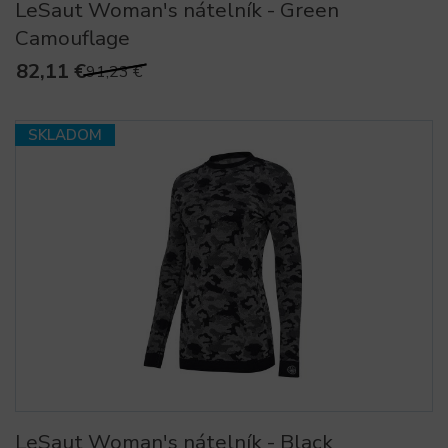
LeSaut Woman's nátelník - Green
Camouflage
82,11 €
91,23 €
SKLADOM
LeSaut Woman's nátelník - Black