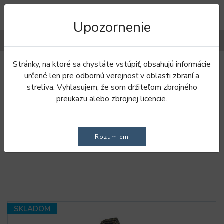
Upozornenie
Filtre
Stránky, na ktoré sa chystáte vstúpiť, obsahujú informácie
Úvod
Košele
Pánske košele
určené len pre odbornú verejnosť v oblasti zbraní a
streliva. Vyhlasujem, že som držiteľom zbrojného
PÁNSKE KOŠELE
preukazu alebo zbrojnej licencie.
Dlhý rukáv
Krátky rukáv
Rozumiem
SKLADOM