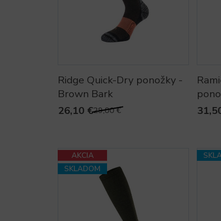
Ridge Quick-Dry ponožky -
Rami
Brown Bark
pono
26,10 €
31,5
29,00 €
AKCIA
SKL
SKLADOM