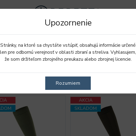
Upozornenie
Doplnky
Oblečenie
Obuv
Stránky, na ktoré sa chystáte vstúpiť, obsahujú informácie určené
len pre odbornú verejnosť v oblasti zbraní a streliva. Vyhlasujem,
že som držiteľom zbrojného preukazu alebo zbrojnej licencie.
Ý ROZSAH
VEĽKOSŤ
Rozumiem
CIA
AKCIA
ADOM
SKLADOM