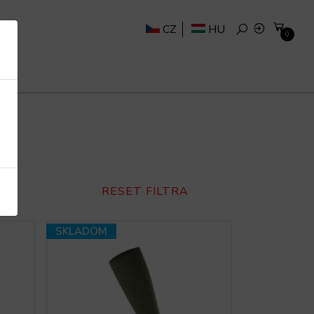
CZ
HU
0
RESET FILTRA
SKLADOM