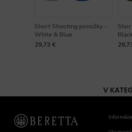
Short Shooting ponožky -
Shor
White & Blue
Blac
29,73 €
29,7
V KATE
Informáci
Všeobecné