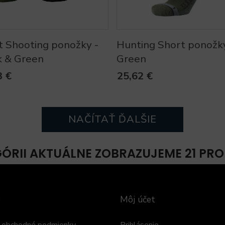
t Shooting ponožky -
Hunting Short ponožky
k & Green
Green
3 €
25,62 €
NAČÍTAŤ ĎALŠIE
GÓRII AKTUÁLNE ZOBRAZUJEME 21 PR
e
Môj účet
 obchodné podmienky
Prihlásenie