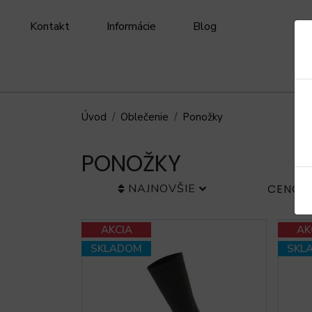
Kontakt
Informácie
Blog
Úvod
Oblečenie
Ponožky
PONOŽKY
NAJNOVŠIE
CENOV
AKCIA
AK
SKLADOM
SKL