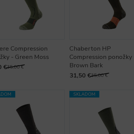
ere Compression
Chaberton HP
žky - Green Moss
Compression ponožky 
Brown Bark
0 €
35,00 €
31,50 €
35,00 €
ADOM
SKLADOM