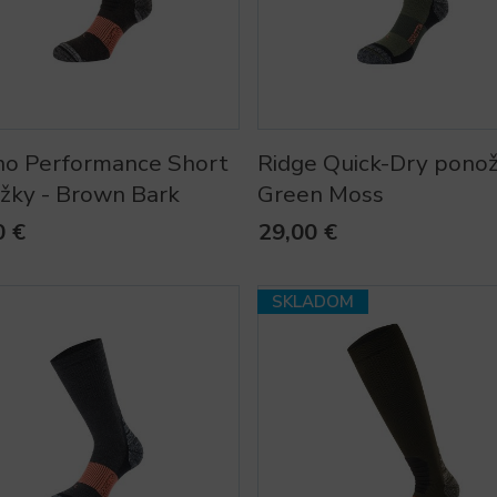
no Performance Short
Ridge Quick-Dry ponož
žky - Brown Bark
Green Moss
0 €
29,00 €
SKLADOM