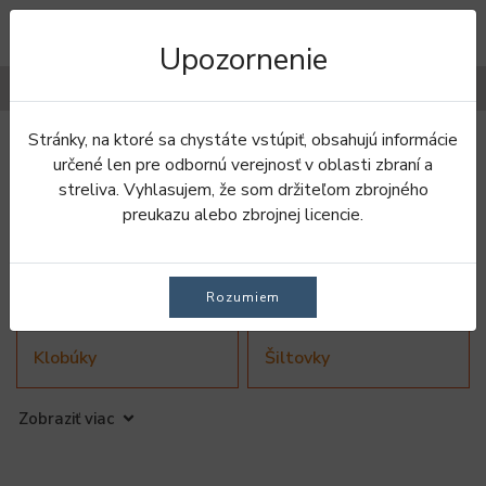
Upozornenie
Filtre
Stránky, na ktoré sa chystáte vstúpiť, obsahujú informácie
Úvod
Oblečenie
Pokrývky hlavy
určené len pre odbornú verejnosť v oblasti zbraní a
streliva. Vyhlasujem, že som držiteľom zbrojného
POKRÝVKY HLAVY
preukazu alebo zbrojnej licencie.
Kukly a nákrčníky
Čiapky
Rozumiem
Klobúky
Šiltovky
Zobraziť viac
Baretky