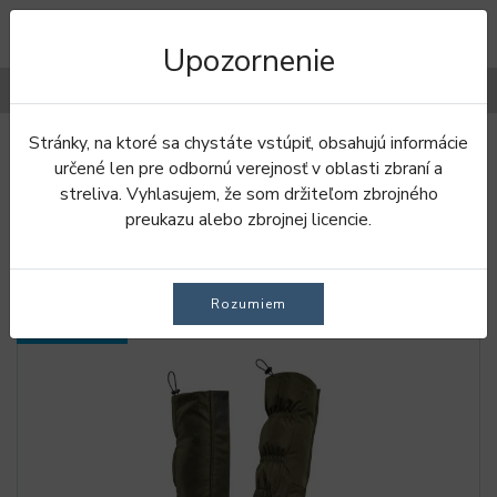
Upozornenie
Filtre
Stránky, na ktoré sa chystáte vstúpiť, obsahujú informácie
Úvod
Oblečenie
Návleky
určené len pre odbornú verejnosť v oblasti zbraní a
streliva. Vyhlasujem, že som držiteľom zbrojného
NÁVLEKY
preukazu alebo zbrojnej licencie.
Rozumiem
SKLADOM