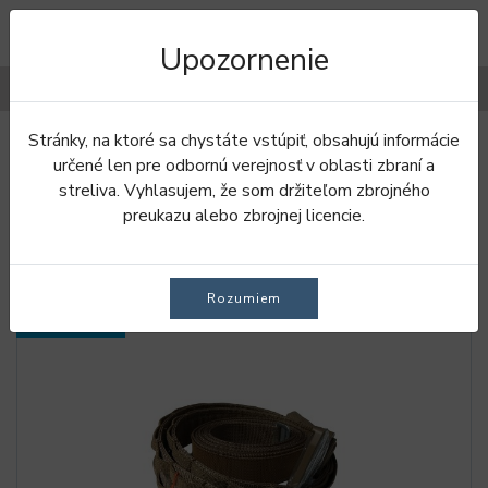
Upozornenie
Filtre
Stránky, na ktoré sa chystáte vstúpiť, obsahujú informácie
Úvod
Oblečenie
Opasky a traky
určené len pre odbornú verejnosť v oblasti zbraní a
streliva. Vyhlasujem, že som držiteľom zbrojného
OPASKY A TRAKY
preukazu alebo zbrojnej licencie.
Rozumiem
SKLADOM