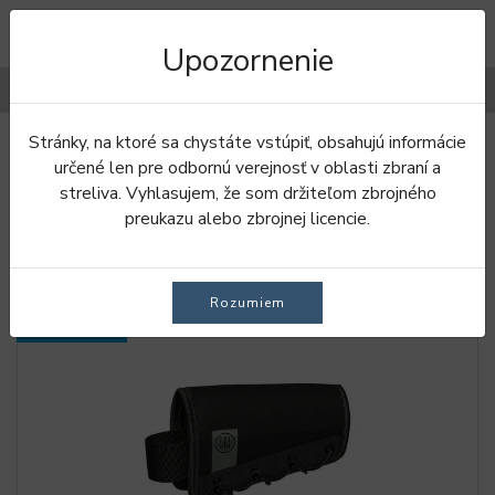
Upozornenie
Filtre
Stránky, na ktoré sa chystáte vstúpiť, obsahujú informácie
Úvod
Doplnky
Doplnky pre vašu zbraň
určené len pre odbornú verejnosť v oblasti zbraní a
streliva. Vyhlasujem, že som držiteľom zbrojného
DOPLNKY PRE VAŠU ZBRAŇ
preukazu alebo zbrojnej licencie.
Rozumiem
SKLADOM