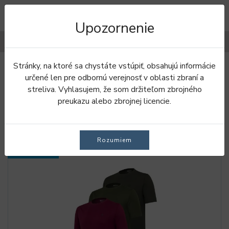
Upozornenie
Filtre
Stránky, na ktoré sa chystáte vstúpiť, obsahujú informácie
Úvod
Tričká
Pánske tričká
určené len pre odbornú verejnosť v oblasti zbraní a
streliva. Vyhlasujem, že som držiteľom zbrojného
PÁNSKE TRIČKÁ
preukazu alebo zbrojnej licencie.
Rozumiem
SKLADOM