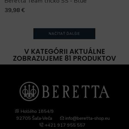
Beretta Team tričko SS - Blue
39,98 €
NAČÍTAŤ ĎALŠIE
V KATEGÓRII AKTUÁLNE
ZOBRAZUJEME 81 PRODUKTOV
Hollého 1854/9
92705 Šaľa-Veča
info@beretta-shop.eu
+421 917 955 557